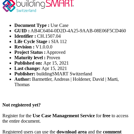
Document Type :
Use Case
GUID :
AB4C6404-0D2D-4A25-9AAB-08E06F5CD460
Identifier :
CH.1507.04
Life Cycle Stage :
SIA 112
Revision :
V1.0.0.0
Project Status :
Approved
Maturity level :
Proven
Published on:
Apr 15, 2021
Last change:
Apr 15, 2021
Publisher:
buildingSMART Switzerland
Author:
Barmettler, Andreas | Holdener, David | Marti,
Thomas
Please Login to get the full Use Case
Not registered yet?
Register for the
Use Case Management Service
for
free
to access
the entire document.
Registered users can use the
download area
and the
comment