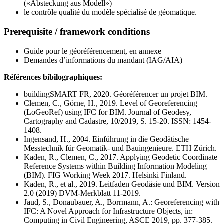
(«Absteckung aus Modell»)
le contrôle qualité du modèle spécialisé de géomatique.
Prerequisite / framework conditions
Guide pour le géoréférencement, en annexe
Demandes d’informations du mandant (IAG/AIA)
Références bibilographiques:
buildingSMART FR, 2020. Géoréférencer un projet BIM.
Clemen, C., Görne, H., 2019. Level of Georeferencing
(LoGeoRef) using IFC for BIM. Journal of Geodesy,
Cartography and Cadastre, 10/2019, S. 15-20. ISSN: 1454-
1408.
Ingensand, H., 2004. Einführung in die Geodätische
Messtechnik für Geomatik- und Bauingenieure. ETH Zürich.
Kaden, R., Clemen, C., 2017. Applying Geodetic Coordinate
Reference Systems within Building Information Modeling
(BIM). FIG Working Week 2017. Helsinki Finland.
Kaden, R., et al., 2019. Leitfaden Geodäsie und BIM. Version
2.0 (2019) DVM-Merkblatt 11-2019.
Jaud, S., Donaubauer, A., Borrmann, A.: Georeferencing with
IFC: A Novel Approach for Infrastructure Objects, in:
Computing in Civil Engineering, ASCE 2019, pp. 377-385.