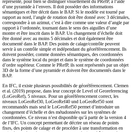
représenté, pour bien se distinguer visuellement du PRefP, à l‘aide
d’une pyramide à l’envers. Il doit posséder des informations
sémantiques et être décrit dans le BAP. Si le modèle est tourné par
rapport au nord, l’angle de rotation doit être donné avec 3 décimales,
correspondre à un azimut, c’est à dire comme une valeur d’angle par
rapport à l’ordonnée, tournant dans le sens des aiguilles d’une
montre et être inscrit dans le BAP. Un changement d’échelle doit
être donné avec au moins 5 décimales et doit également être
documenté dans le BAP. Des points de calage/contrôle peuvent
servir à un contrôle simple et indépendant du géoréférencement. Ils
doivent posséder, comme données sémantiques, des coordonnées
dans le système local du projet et dans le système de coordonnées
d’ordre supérieur. Comme le PRefP, ils sont représentés par un objet
3D de la forme d’une pyramide et doivent être documentés dans le
BAP.
En IFC, il existe plusieurs possibilités de géoréférencement. Clemen
et al. (2019) propose, dans leur concept de Level of Georeferencing
(LoGeoRef), 5 niveaux. Pour un géoréférencement correct, les
niveaux LoGeoRef30, LoGeoRef40 und LoGeoRef50 sont
recommandés mais seul le LoGeoRef50 permet d’introduire un
changement d’échelle et des métadonnées sur les systèmes de
coordonnées. Ce niveau n’est disponible qu’à partir de la version 4
de l’IFC. Un concept permettant de décrire un réseau de points
fixes, des points de calage et de procéder à une transformation en