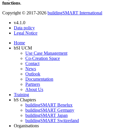
functions
.
Copyright © 2017-2026
buildingSMART International
v4.1.0
Data policy
Legal Notice
Home
bSI UCM
Use Case Management
Co-Creation Space
Contact
News
Outlook
Documentation
Partners
About Us
Training
bS Chapters
buildingSMART Benelux
buildingSMART Germany
buildingSMART Japan
buildingSMART Switzerland
Organisations