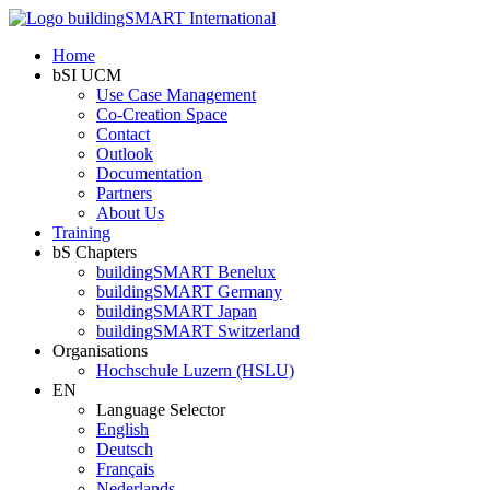
Home
bSI UCM
Use Case Management
Co-Creation Space
Contact
Outlook
Documentation
Partners
About Us
Training
bS Chapters
buildingSMART Benelux
buildingSMART Germany
buildingSMART Japan
buildingSMART Switzerland
Organisations
Hochschule Luzern (HSLU)
EN
Language Selector
English
Deutsch
Français
Nederlands