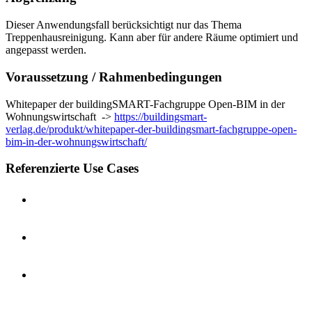
Dieser Anwendungsfall berücksichtigt nur das Thema
Treppenhausreinigung. Kann aber für andere Räume optimiert und
angepasst werden.
Voraussetzung / Rahmenbedingungen
Whitepaper der buildingSMART-Fachgruppe Open-BIM in der
Wohnungswirtschaft ->
https://buildingsmart-
verlag.de/produkt/whitepaper-der-buildingsmart-fachgruppe-open-
bim-in-der-wohnungswirtschaft/
Referenzierte Use Cases
BCF & Issue management from Building Owners and
Sustainability Consultants Perspective | EN
IFC-basierte Mengenermittlung
(Bauwerkskonstruktion Hochbau) | DE
openBIM for Daylighting Design & Analyses in respect
for Building Energy Performance | EN