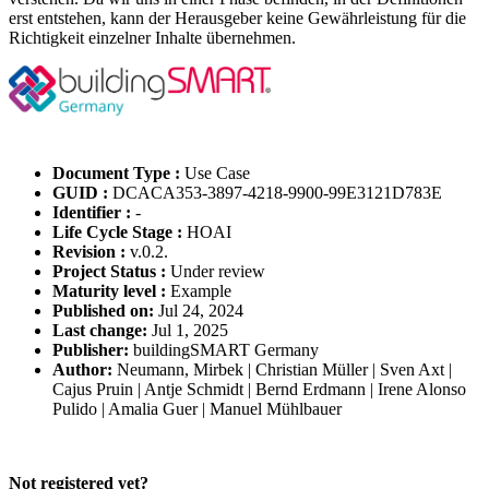
erst entstehen, kann der Herausgeber keine Gewährleistung für die
Richtigkeit einzelner Inhalte übernehmen.
Document Type :
Use Case
GUID :
DCACA353-3897-4218-9900-99E3121D783E
Identifier :
-
Life Cycle Stage :
HOAI
Revision :
v.0.2.
Project Status :
Under review
Maturity level :
Example
Published on:
Jul 24, 2024
Last change:
Jul 1, 2025
Publisher:
buildingSMART Germany
Author:
Neumann, Mirbek | Christian Müller | Sven Axt |
Cajus Pruin | Antje Schmidt | Bernd Erdmann | Irene Alonso
Pulido | Amalia Guer | Manuel Mühlbauer
Please Login to get the full Use Case
Not registered yet?