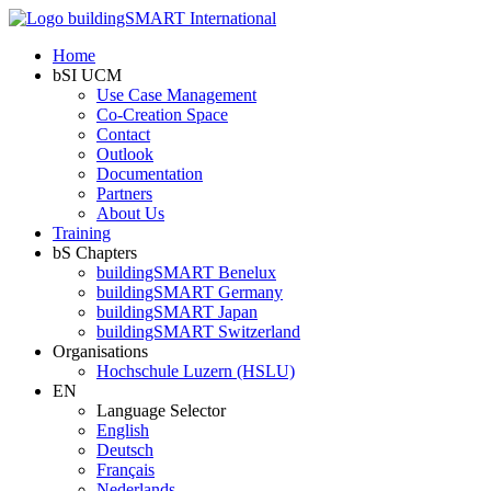
Home
bSI UCM
Use Case Management
Co-Creation Space
Contact
Outlook
Documentation
Partners
About Us
Training
bS Chapters
buildingSMART Benelux
buildingSMART Germany
buildingSMART Japan
buildingSMART Switzerland
Organisations
Hochschule Luzern (HSLU)
EN
Language Selector
English
Deutsch
Français
Nederlands