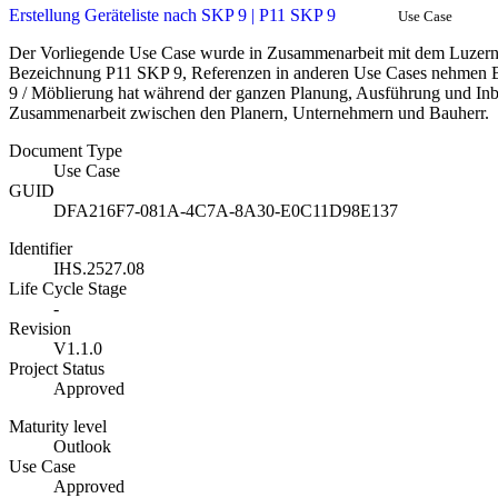
Erstellung Geräteliste nach SKP 9 | P11 SKP 9
Use Case
Der Vorliegende Use Case wurde in Zusammenarbeit mit dem Luzerner
Bezeichnung P11 SKP 9, Referenzen in anderen Use Cases nehmen B
9 / Möblierung hat während der ganzen Planung, Ausführung und Inb
Zusammenarbeit zwischen den Planern, Unternehmern und Bauherr.
Document Type
Use Case
GUID
DFA216F7-081A-4C7A-8A30-E0C11D98E137
Identifier
IHS.2527.08
Life Cycle Stage
-
Revision
V1.1.0
Project Status
Approved
Maturity level
Outlook
Use Case
Approved