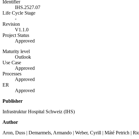
Identifier
IHS.2527.07
Life Cycle Stage
-
Revision
V1.1.0
Project Status
Approved
Maturity level
Outlook
Use Case
Approved
Processes
Approved
ER
Approved
Publisher
Infrastruktur Hospital Schweiz (IHS)
Author
Aron, Duss | Demarmels, Armando | Weber, Cyrill | Máté Petrich | R