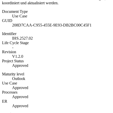
koordiniert und aktualisiert werden.
Document Type
Use Case
GUID
208D7CAA-C955-455E-9E93-DB2BC00C45F1
Identifier
IHS.2527.02
Life Cycle Stage
-
Revision
V1.2.0
Project Status
Approved
Maturity level
Outlook
Use Case
Approved
Processes
Approved
ER
Approved