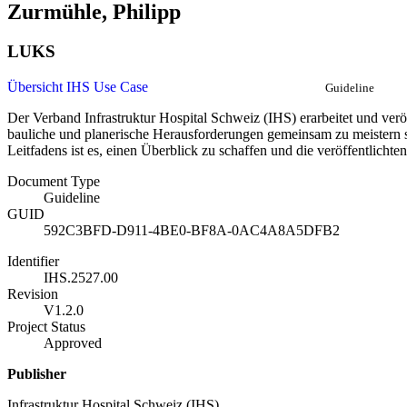
Zurmühle, Philipp
LUKS
Übersicht IHS Use Case
Guideline
Der Verband Infrastruktur Hospital Schweiz (IHS) erarbeitet und ver
bauliche und planerische Herausforderungen gemeinsam zu meistern so
Leitfadens ist es, einen Überblick zu schaffen und die veröffentlicht
Document Type
Guideline
GUID
592C3BFD-D911-4BE0-BF8A-0AC4A8A5DFB2
Identifier
IHS.2527.00
Revision
V1.2.0
Project Status
Approved
Publisher
Infrastruktur Hospital Schweiz (IHS)