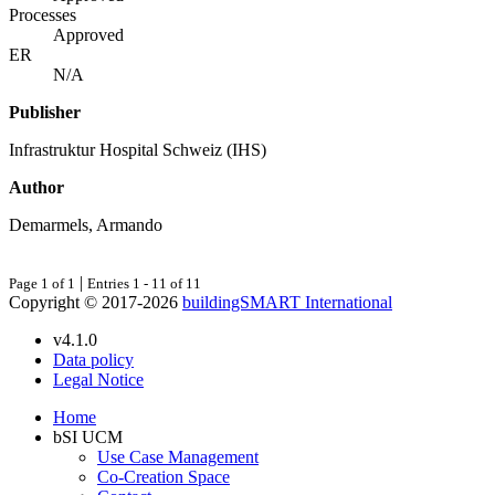
Processes
Approved
ER
N/A
Publisher
Infrastruktur Hospital Schweiz (IHS)
Author
Demarmels, Armando
|
Page 1 of 1
Entries 1 - 11 of 11
Copyright © 2017-2026
buildingSMART International
v4.1.0
Data policy
Legal Notice
Home
bSI UCM
Use Case Management
Co-Creation Space