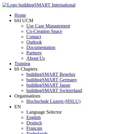
Home
bSI UCM
Use Case Management
Co-Creation Space
Contact
Outlook
Documentation
Partners
About Us
Training
bS Chapters
buildingSMART Benelux
buildingSMART Germany
buildingSMART Japan
buildingSMART Switzerland
Organisations
Hochschule Luzern (HSLU)
EN
Language Selector
English
Deutsch
Français
Nederlands