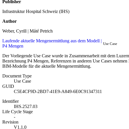
Publisher
Infrastruktur Hospital Schweiz (IHS)
Author
Weber, Cyrill | Máté Petrich
Laufende aktuelle Mengenermittlung aus dem Modell |
Use Case
P4 Mengen
Der Vorliegende Use Case wurde in Zusammenarbeit mit dem Luzerner
Bezeichnung P4 Mengen, Referenzen in anderen Use Cases nehmen B
BIM-Modelle für die aktuelle Mengenermittlung.
Document Type
Use Case
GUID
C5E4CF9D-2BD7-41E9-A849-6E0C91347311
Identifier
IHS.2527.03
Life Cycle Stage
-
Revision
V1.1.0