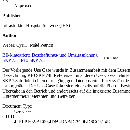
ER
Approved
Publisher
Infrastruktur Hospital Schweiz (IHS)
Author
Weber, Cyrill | Máté Petrich
BIM-integrierte Beschaffungs- und Umzugsplanung
Use Case
SKP 7/8 | P10 SKP 7/8
Der Vorliegende Use Case wurde in Zusammenarbeit mit dem Luzerner
Bezeichnung P10 SKP 7/8, Referenzen in anderen Use Cases nehmen
SKP 7/8 definiert einen durchgängigen datenbasierten Prozess für 
Laborgeräten. Der Use-Case fokussiert einerseits auf die Phasen Bes
Übergabe in den Betrieb und andererseits auf die integrierte Zusamme
Unternehmer/Lieferanten und Betreiber.
Document Type
Use Case
GUID
42BFBE02-AE00-4D69-BAAD-3C9BD6CC3C4E