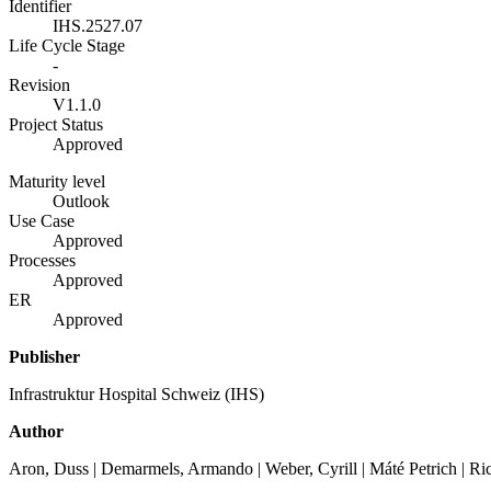
Identifier
IHS.2527.07
Life Cycle Stage
-
Revision
V1.1.0
Project Status
Approved
Maturity level
Outlook
Use Case
Approved
Processes
Approved
ER
Approved
Publisher
Infrastruktur Hospital Schweiz (IHS)
Author
Aron, Duss | Demarmels, Armando | Weber, Cyrill | Máté Petrich | R