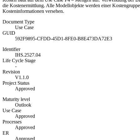
die Kostenermittlung. Alle Modellobjekte werden einer Kostengrup
Kosteninformationen versehen.
Document Type
Use Case
GUID
592F9895-CFDD-45D1-8FE0-B8E473DA72E3
Identifier
IHS.2527.04
Life Cycle Stage
-
Revision
V1.1.0
Project Status
Approved
Maturity level
Outlook
Use Case
Approved
Processes
Approved
ER
Approved