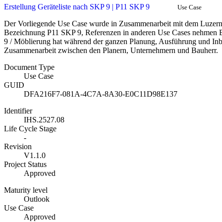
Erstellung Geräteliste nach SKP 9 | P11 SKP 9
Use Case
Der Vorliegende Use Case wurde in Zusammenarbeit mit dem Luzerner
Bezeichnung P11 SKP 9, Referenzen in anderen Use Cases nehmen B
9 / Möblierung hat während der ganzen Planung, Ausführung und Inb
Zusammenarbeit zwischen den Planern, Unternehmern und Bauherr.
Document Type
Use Case
GUID
DFA216F7-081A-4C7A-8A30-E0C11D98E137
Identifier
IHS.2527.08
Life Cycle Stage
-
Revision
V1.1.0
Project Status
Approved
Maturity level
Outlook
Use Case
Approved