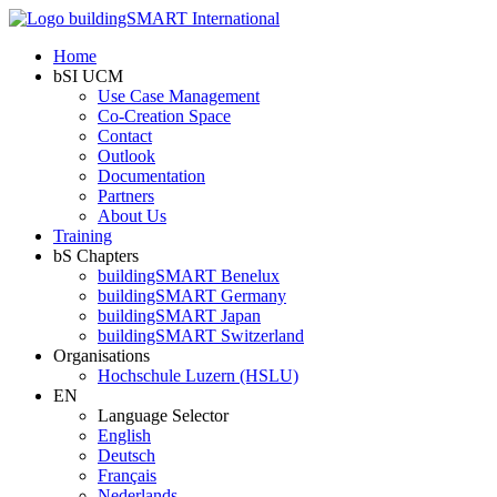
Home
bSI UCM
Use Case Management
Co-Creation Space
Contact
Outlook
Documentation
Partners
About Us
Training
bS Chapters
buildingSMART Benelux
buildingSMART Germany
buildingSMART Japan
buildingSMART Switzerland
Organisations
Hochschule Luzern (HSLU)
EN
Language Selector
English
Deutsch
Français
Nederlands