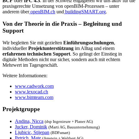
BCF
oder
IFC 4.3
. In der Schweiz engagieren wir uns aktiv für die
praxisgerechte Umsetzung von openBIM-Prozessen – unter
anderem über
openBIM.ch
und
buildingSMART.org
.
Von der Theorie in die Praxis – Begleitung und
Support
Wir begleiten Sie mit gezielten
Einführungsschulungen
,
individueller
Projektunterstützung
im Alltag und einem
erfahrenen technischen Support
. So gelingt der Einstieg in
digitale Methoden nicht nur sicher, sondern auch mit echtem
Mehrwert im Tagesgeschäft.
Weitere Informationen:
www.cadwork.com
www.lexocad.ch
www.bimteam.com
Projektgruppe
Andina, Nicca
(dsp Ingenieure + Planer AG)
Jucker, Dominik
(Marti AG, Bauunternehmung)
Ljubicic, Stijepan
(BDFsmart)
Petrich, Mate
(Amstein + Walthert AG)