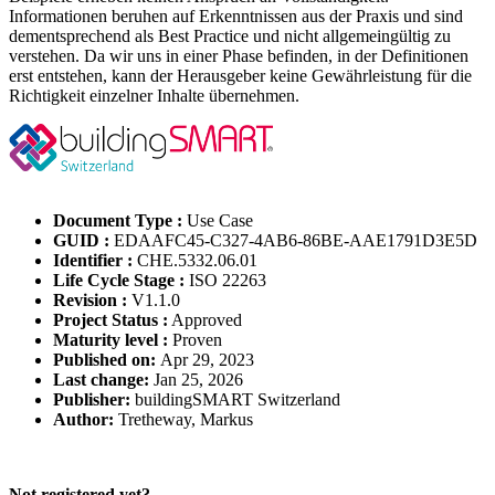
Informationen beruhen auf Erkenntnissen aus der Praxis und sind
dementsprechend als Best Practice und nicht allgemeingültig zu
verstehen. Da wir uns in einer Phase befinden, in der Definitionen
erst entstehen, kann der Herausgeber keine Gewährleistung für die
Richtigkeit einzelner Inhalte übernehmen.
Document Type :
Use Case
GUID :
EDAAFC45-C327-4AB6-86BE-AAE1791D3E5D
Identifier :
CHE.5332.06.01
Life Cycle Stage :
ISO 22263
Revision :
V1.1.0
Project Status :
Approved
Maturity level :
Proven
Published on:
Apr 29, 2023
Last change:
Jan 25, 2026
Publisher:
buildingSMART Switzerland
Author:
Tretheway, Markus
Please Login to get the full Use Case
Not registered yet?